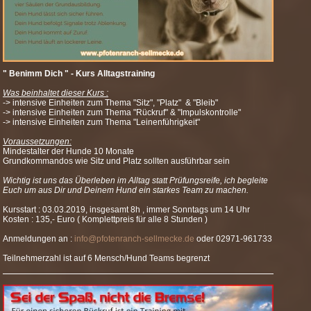
" Benimm Dich " - Kurs Alltagstraining
Was beinhaltet dieser Kurs :
-> intensive Einheiten zum Thema "Sitz", "Platz" & "Bleib"
-> intensive Einheiten zum Thema "Rückruf" & "Impulskontrolle"
-> intensive Einheiten zum Thema "Leinenführigkeit"
Voraussetzungen:
Mindestalter der Hunde 10 Monate
Grundkommandos wie Sitz und Platz sollten ausführbar sein
Wichtig ist uns das Überleben im Alltag statt Prüfungsreife, ich begleite
Euch um aus Dir und Deinem Hund ein starkes Team zu machen.
Kursstart : 03.03.2019, insgesamt 8h , immer Sonntags um 14 Uhr
Kosten : 135,- Euro ( Komplettpreis für alle 8 Stunden )
Anmeldungen an :
info@pfotenranch-sellmecke.de
oder 02971-961733
Teilnehmerzahl ist auf 6 Mensch/Hund Teams begrenzt