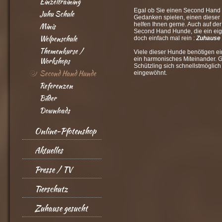
Einzeltraining
Egal ob Sie einen Second Hand 
Juhu Schule
Gedanken spielen, einen dieser 
helfen Ihnen gerne. Auch auf de
Minis
Second Hand Hunde, die ein ei
Welpenschule
doch einfach mal rein :
Zuhause
Themenkurse /
Viele dieser Hunde benötigen ei
ein harmonisches Miteinander. Ge
Workshops
Schützling sich schnellstmöglich
Second Hand Hunde
eingewöhnt.
Referenzen
Bilder
Downloads
Online-Pfotenshop
Aktuelles
Presse / TV
Tierschutz
Zuhause gesucht