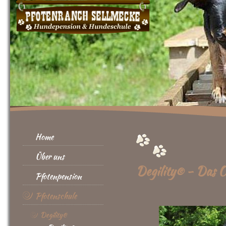
Home
Über uns
Degility© - Das O
Pfotenpension
Pfotenschule
Degility®