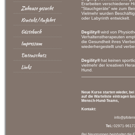
Erarbeiten verschiedener Hi
Zuhause gesucht
"Stauchgeräte" wie zum Beisp
Vielmehr wurden Beschäft
oder Labyrinth entwickelt.
Kontakt/Anfahrt
Gästebuch
Degility®
wird von Physiot
Verhaltenstherapeuten empf
die Gesundheit ihres Vierbei
Impressum
wiederhergestellt und verbe
Datenschutz
Degility®
hat keinen sportl
vielmehr der kreativen Her
Links
Hund.
Neue Kurse starten wieder, bei 
auf die Warteliste eintragen l
Mensch-Hund-Teams,
Kontakt:
info@pfoten
Tel.:
02971-9617
Bei Neugruppen beinhaltet die Er