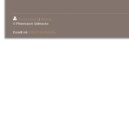
Druckversion
|
Sitemap
© Pfotenranch Sellmecke
Erstellt mit
IONOS MyWebsite
.