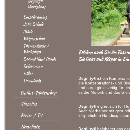
Degility®
Workshops
Einzeltraining
Juhu Schule
Minis
Welpenschule
Themenkurse /
Workshops
Erleben auch Sie die Faszi
Sie Geist und Körper in Ein
Second Hand Hunde
Referenzen
Bilder
Degility®
ist ein Kombinatio
Downloads
die Konzentrations- und Bin
und sorgt gleichzeitig für 
Online-Pfotenshop
es die Motorik und das Glei
Aktuelles
Degility®
eignet sich für H
Auch Vierbeiner mit gesund
Presse / TV
körperlichen Handicaps kom
Tierschutz
Degility®
beinhaltet das 