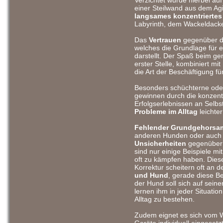
Verzichtet wurde hierbei au
einer Steilwand aus dem Agil
langsames konzentriertes
Labyrinth, dem Wackeldacke
Das
Vertrauen
gegenüber de
welches die Grundlage für e
darstellt. Der Spaß beim g
erster Stelle, kombiniert mit
die Art der Beschäftigung fü
Besonders schüchterne ode
gewinnen durch die konzentri
Erfolgserlebnissen an Selb
Probleme im Alltag
leichte
Fehlender Grundgehorsam
anderen Hunden oder auch
Unsicherheiten
gegenüber 
sind nur einige Beispiele mi
oft zu kämpfen haben. Dies
Korrektur scheitern oft an d
und Hund
, gerade diese Be
der Hund soll sich auf sei
lernen ihm in jeder Situatio
Alltag zu bestehen.
Zudem eignet es sich vom W