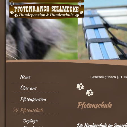
Home
Genehmigt nach §11 Ti
Über uns
Pfotenpension
Pfotenschule
Pfotenschule
Degility®
Die Hundeschule im Saue