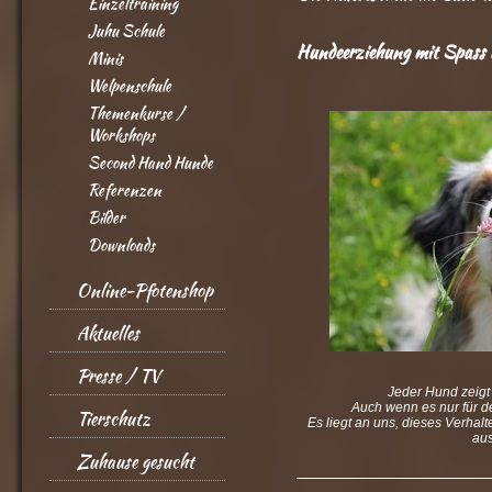
Einzeltraining
Juhu Schule
Hundeerziehung mit Spass u
Minis
Welpenschule
Themenkurse /
Workshops
Second Hand Hunde
Referenzen
Bilder
Downloads
Online-Pfotenshop
Aktuelles
Presse / TV
Jeder Hund zeigt
Auch wenn es nur für de
Tierschutz
Es liegt an uns, dieses Verhal
au
Zuhause gesucht