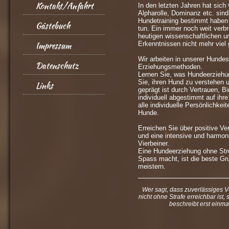
Kontakt/Anfahrt
In den letzten Jahren hat sich
Alpharolle, Dominanz etc. sind
Hundetraining bestimmt haben 
Gästebuch
tun. Ein immer noch weit verbre
heutigen wissenschaftlichen u
Impressum
Erkenntnissen nicht mehr vie
Wir arbeiten in unserer Hund
Datenschutz
Erziehungsmethoden.
Lernen Sie, was Hundeerziehu
Sie, ihren Hund zu verstehen 
Links
geprägt ist durch Vertrauen, B
individuell abgestimmt auf ih
alle individuelle Persönlichkei
Hunde.
Erreichen Sie über positive V
und eine intensive und harmon
Vierbeiner.
Eine Hundeerziehung ohne St
Spass macht, ist die beste G
meistern.
Wer sagt, dass zuverlässiges 
nicht ohne Strafe erreichbar ist
beschreibt erst einm