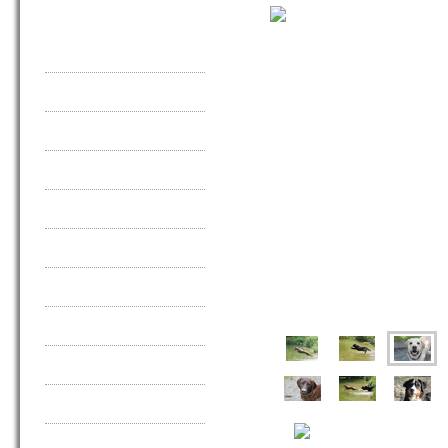
Downloads
Pfotenschule
Online-Pfotenshop
Aktuelles
Presse / TV
Tierschutz
Zuhause gesucht
Kontakt/Anfahrt
Gästebuch
Impressum
Datenschutz
Links