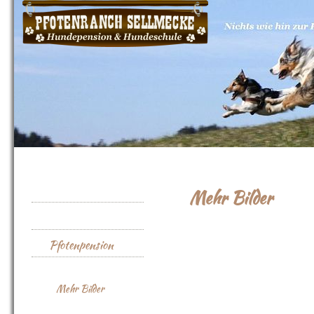
Home
Mehr Bilder
Über uns
Ganz viele aktuelle Bilder 
Pfotenpension
finden Sie auch bei Faceboo
Eindrücke
Mehr Bilder
Voraussetzungen