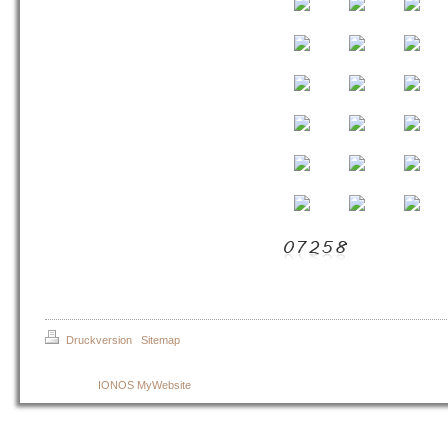
Druckversion
|
Sitemap
© Pfotenranch Sellmecke
Erstellt mit
IONOS MyWebsite
.