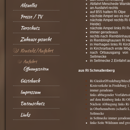
Abfahrt Meschede Warste
Aktuelles
an Ausfahrt rechts
auf B55 halten Ri Olpe
Presse / TV
nächste Ampel wo es nur n
nächste Ampel rechts Ri
Heide)
Tierschutz
nächste Ampel links Ri 
immer geradeaus
rechts nach Remblinhaus
Zuhause gesucht
in Remblinghausen Ri H
in Herhagen links Ri Kir
in Kirchrarbach erste Mög
Kontakt/Anfahrt
nach Ortsausgang von K
Sellmecke
Anfahrt
in Sellmecke 2.Einfahrt a
Öffnungszeiten
aus Ri Schmallenberg
Gästebuch
Ri Gleidorf/Fredeburg/Mesc
Kreisverkehr in Fredeburg 1
immer geradeaus
Impressum
links abbiegender Vorfahrts
auf dem Rimberg links Ri O
Datenschutz
Nächste Abbiegung links Ri
in Oberhenneborn (scharfe Li
Sellmecke
Links
in Sellmecke immer geradeau
linke Seite Wildzaun und gro