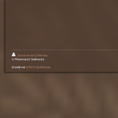
Druckversion
|
Sitemap
© Pfotenranch Sellmecke
Erstellt mit
IONOS MyWebsite
.