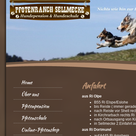
Home
Anfahrt
Über uns
aus Ri Olpe
B55 Ri Elspe/Eslohe
Pfotenpension
bis Reiste ( immer gerade
nach Reiste vor Shell re
in Kirchrarbach rechts R
Pfotenschule
nach Ortsausgang von Kir
in Sellmecke 2.Einfahrt a
Online-Pfotenshop
aus Ri Dortmund
auf A445 Ri Arnsberg